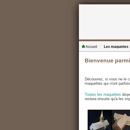
Accueil
Les maquettes
Bienvenue parmi
Découvrez, si vous ne le co
maquettes qui n'ont parfois
Toutes les maquettes
dispo
restera ensuite qu'à les im