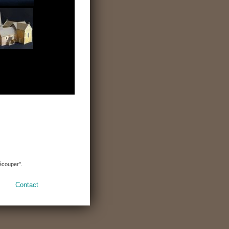
découper".
Contact