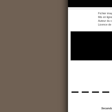
Fichier ima
Mis en lign
Auteur du 
Licence de 
Secand