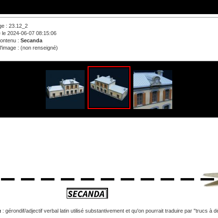
ge : 23.12_2
e le 2024-06-07 08:15:06
contenu :
Secanda
l'image : (non renseigné)
a
: gérondif/adjectif verbal latin utilisé substantivement et qu'on pourrait traduire par "trucs à 