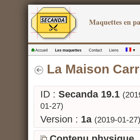
Maquettes en p
Accueil
Les maquettes
Contact
Liens
▼
La Maison Carr
ID :
Secanda 19.1
(201
01-27)
Version :
1a
(2019-01-27
Contenu physique